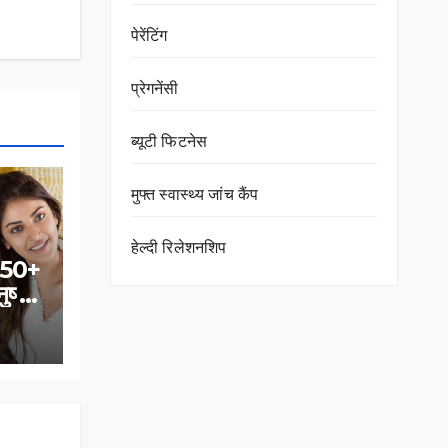
पेरेंटिंग
प्रेगनेंसी
ब्‍यूटी फिटनेस
मुफ्त स्वास्थ्य जांच कैंप
हेल्दी रिलेशनशिप
 150+
ुष्का
ं
 अंदर